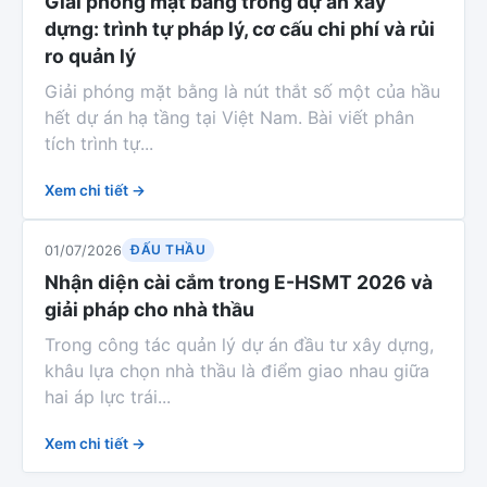
Giải phóng mặt bằng trong dự án xây
dựng: trình tự pháp lý, cơ cấu chi phí và rủi
ro quản lý
Giải phóng mặt bằng là nút thắt số một của hầu
hết dự án hạ tầng tại Việt Nam. Bài viết phân
tích trình tự...
Xem chi tiết →
ĐẤU THẦU
01/07/2026
Nhận diện cài cắm trong E-HSMT 2026 và
giải pháp cho nhà thầu
Trong công tác quản lý dự án đầu tư xây dựng,
khâu lựa chọn nhà thầu là điểm giao nhau giữa
hai áp lực trái...
Xem chi tiết →