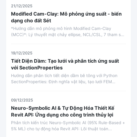
21/12/2025
Modified Cam-Clay: Mô phỏng ứng suất - biến
dạng cho đất Sét
*Hướng dẫn mô phỏng mô hình Modified Cam-Clay
(MCC)*: Lý thuyết mặt chảy ellipse, NCL/CSL, 7 tham số
địa kỹ...
19/12/2025
Tiết Diện Dầm: Tạo lưới và phân tích ứng suất
với SectionProperties
Hướng dẫn phân tích tiết diện dầm bê tông với Python
SectionProperties: Định nghĩa vật liệu, tạo lưới FEM
60mm²,...
09/12/2025
Neuro-Symbolic AI & Tự Động Hóa Thiết Kế
Revit API: Ứng dụng cho công trình thủy lợi
Phân tích kiến trúc Neuro-Symbolic AI (95% Rule-Based +
5% ML) cho tự động hóa Revit API: Lõi thuật toán...