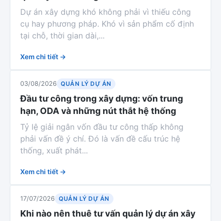
Dự án xây dựng khó không phải vì thiếu công
cụ hay phương pháp. Khó vì sản phẩm cố định
tại chỗ, thời gian dài,...
Xem chi tiết →
QUẢN LÝ DỰ ÁN
03/08/2026
Đầu tư công trong xây dựng: vốn trung
hạn, ODA và những nút thắt hệ thống
Tỷ lệ giải ngân vốn đầu tư công thấp không
phải vấn đề ý chí. Đó là vấn đề cấu trúc hệ
thống, xuất phát...
Xem chi tiết →
QUẢN LÝ DỰ ÁN
17/07/2026
Khi nào nên thuê tư vấn quản lý dự án xây