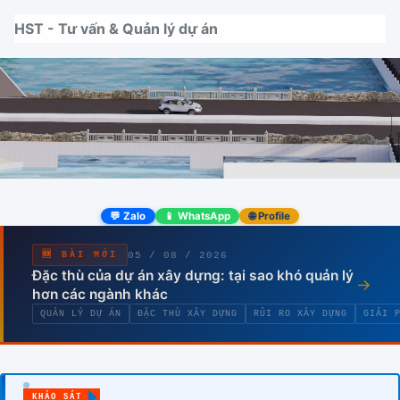
Nhảy tới thanh điều hướng
Nhảy tới nội dung
Nhảy tới chân trang
HST - Tư vấn & Quản lý dự án
💬 Zalo
📱 WhatsApp
🌐 Profile
05 / 08 / 2026
🆕 BÀI MỚI
Đặc thù của dự án xây dựng: tại sao khó quản lý
→
hơn các ngành khác
QUẢN LÝ DỰ ÁN
ĐẶC THÙ XÂY DỰNG
RỦI RO XÂY DỰNG
GIẢI 
KHẢO SÁT