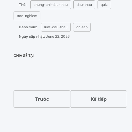
Thẻ:
chung-chi-dau-thau
dau-thau
quiz
trac-nghiem
Danh mục:
luat-dau-thau
on-tap
Ngày cập nhật:
June 22, 2026
CHIA SẺ TẠI
X
Facebook
LinkedIn
Bluesky
Trước
Kế tiếp