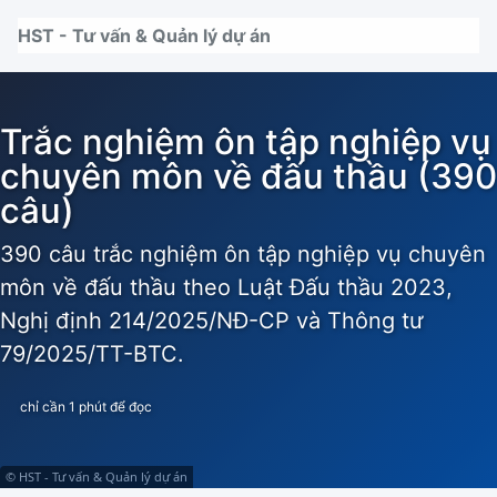
Nhảy tới thanh điều hướng
Nhảy tới nội dung
Nhảy tới chân trang
HST - Tư vấn & Quản lý dự án
Trắc nghiệm ôn tập nghiệp vụ
chuyên môn về đấu thầu (390
câu)
390 câu trắc nghiệm ôn tập nghiệp vụ chuyên
môn về đấu thầu theo Luật Đấu thầu 2023,
Nghị định 214/2025/NĐ-CP và Thông tư
79/2025/TT-BTC.
chỉ cần 1 phút để đọc
© HST - Tư vấn & Quản lý dự án