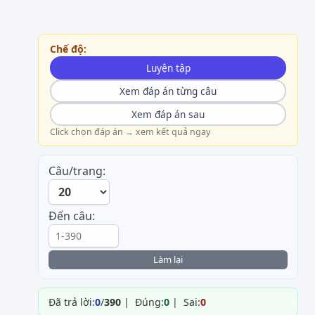
Chế độ:
Luyện tập
Xem đáp án từng câu
Xem đáp án sau
Click chọn đáp án → xem kết quả ngay
Câu/trang:
Đến câu:
Làm lại
Đã trả lời:
0
/
390
| Đúng:
0
| Sai:
0