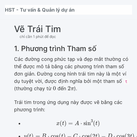
Nhảy tới thanh điều hướng
Nhảy tới nội dung
Nhảy tới chân trang
HST - Tư vấn & Quản lý dự án
Vẽ Trái Tim
chỉ cần 1 phút để đọc
1. Phương trình Tham số
Các đường cong phức tạp và đẹp mắt thường có
thể được mô tả bằng các phương trình tham số
đơn giản. Đường cong hình trái tim này là một ví
dụ tuyệt vời, được định nghĩa bởi một tham số
t
0
2
π
(thường chạy từ
đến
).
Trái tim trong ứng dụng này được vẽ bằng các
phương trình:
x
(
t
)
=
A
⋅
sin
3
(
t
)
y
(
t
)
=
B
⋅
cos
(
t
−
)
−
E
C
⋅
cos
⋅
cos
(
4
(
2
t
)
t
)
−
D
⋅
cos
(
3
t
)