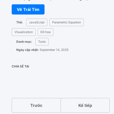
Vẽ Trái Tim
Thẻ:
JavaScript
Parametric Equation
Visualization
Đồ họa
Danh mục:
Tools
Ngày cập nhật:
September 14, 2025
CHIA SẺ TẠI
X
Facebook
LinkedIn
Bluesky
Trước
Kế tiếp