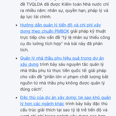
đề TVQLDA đã được Kiểm toán Nhà nước chỉ
ra nhiều năm: nhân sự, quyền hạn, pháp lý và
áp lực tài chính.
Hướng dẫn quản lý tiến độ và chi phí xây
dựng theo chuẩn PMBOK
giải pháp kỹ thuật
trực tiếp cho vấn đề “tỷ lệ nhân sự thiếu công
cụ đo lường tích hợp” mà bài này đã phân
tích.
Quản lý nhà thầu phụ hiệu quả trong dự án
xây dựng
trình bày sáu nguyên tắc quản lý
nhà thầu phụ từ thực tiễn quốc tế: giải pháp
cho vấn đề “phần lớn vi phạm chất lượng bắt
nguồn từ nhà thầu phụ không được quản lý
đúng cách”.
Đặc thù của dự án xây dựng: tại sao khó quản
lý hơn các ngành khác
trình bày bảy đặc thù
cấu trúc giải thích tại sao tỷ lệ trễ tiến độ và