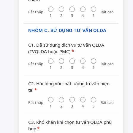
Rất thấp
Rất cao
1
2
3
4
5
NHÓM C. SỬ DỤNG TƯ VẤN QLDA
C1. Đã sử dụng dịch vụ tư vấn QLDA
(TVQLDA hoặc PMC)
*
Rất thấp
Rất cao
1
2
3
4
5
C2. Hài lòng với chất lượng tư vấn hiện
tại
*
Rất thấp
Rất cao
1
2
3
4
5
C3. Khó khăn khi chọn tư vấn QLDA phù
hợp
*