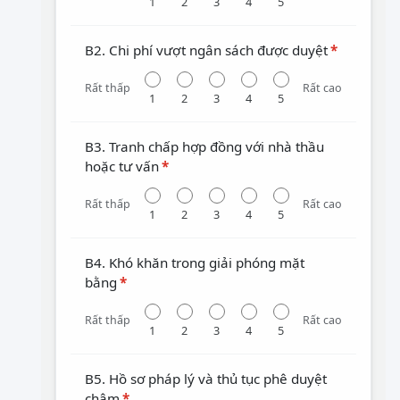
1
2
3
4
5
B2. Chi phí vượt ngân sách được duyệt
*
Rất thấp
Rất cao
1
2
3
4
5
B3. Tranh chấp hợp đồng với nhà thầu
hoặc tư vấn
*
Rất thấp
Rất cao
1
2
3
4
5
B4. Khó khăn trong giải phóng mặt
bằng
*
Rất thấp
Rất cao
1
2
3
4
5
B5. Hồ sơ pháp lý và thủ tục phê duyệt
chậm
*