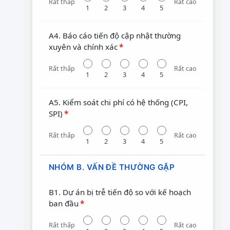
Rất thấp
Rất cao
1
2
3
4
5
A4. Báo cáo tiến độ cập nhật thường
xuyên và chính xác
*
Rất thấp
Rất cao
1
2
3
4
5
A5. Kiểm soát chi phí có hệ thống (CPI,
SPI)
*
Rất thấp
Rất cao
1
2
3
4
5
NHÓM B. VẤN ĐỀ THƯỜNG GẶP
B1. Dự án bị trễ tiến độ so với kế hoạch
ban đầu
*
Rất thấp
Rất cao