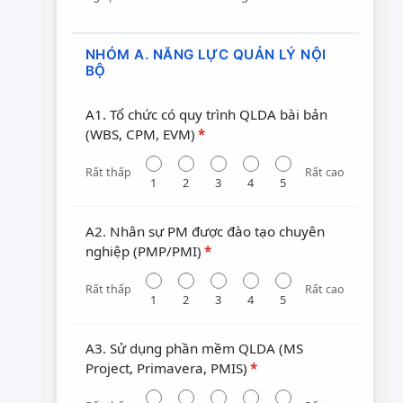
NHÓM A. NĂNG LỰC QUẢN LÝ NỘI
BỘ
A1. Tổ chức có quy trình QLDA bài bản
(WBS, CPM, EVM)
*
Rất thấp
Rất cao
1
2
3
4
5
A2. Nhân sự PM được đào tạo chuyên
nghiệp (PMP/PMI)
*
Rất thấp
Rất cao
1
2
3
4
5
A3. Sử dụng phần mềm QLDA (MS
Project, Primavera, PMIS)
*