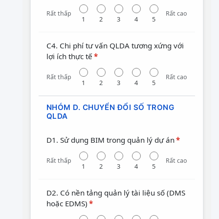
Rất thấp
Rất cao
1
2
3
4
5
C4. Chi phí tư vấn QLDA tương xứng với
lợi ích thực tế
*
Rất thấp
Rất cao
1
2
3
4
5
NHÓM D. CHUYỂN ĐỔI SỐ TRONG
QLDA
D1. Sử dụng BIM trong quản lý dự án
*
Rất thấp
Rất cao
1
2
3
4
5
D2. Có nền tảng quản lý tài liệu số (DMS
hoặc EDMS)
*