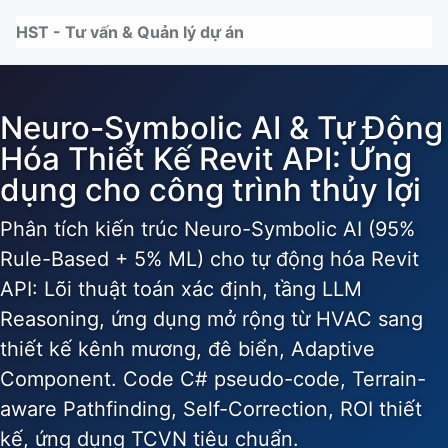
Nhảy tới thanh điều hướng
Nhảy tới nội dung
Nhảy tới chân trang
HST - Tư vấn & Quản lý dự án
Neuro-Symbolic AI & Tự Động
Hóa Thiết Kế Revit API: Ứng
dụng cho công trình thủy lợi
Phân tích kiến trúc Neuro-Symbolic AI (95%
Rule-Based + 5% ML) cho tự động hóa Revit
API: Lõi thuật toán xác định, tầng LLM
Reasoning, ứng dụng mở rộng từ HVAC sang
thiết kế kênh mương, đê biển, Adaptive
Component. Code C# pseudo-code, Terrain-
aware Pathfinding, Self-Correction, ROI thiết
kế, ứng dụng TCVN tiêu chuẩn.