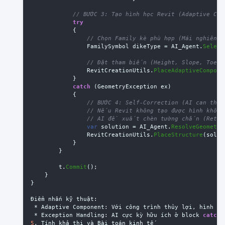
// BƯỚC 3: Tạo hình học Revit (Adaptive Com
try
{
// Chọn Family kè phù hợp (Mái nghiêng/
FamilySymbol
dikeType
=
AI_Agent
.
Select
// Đặt tham biến (Height, Slope, Toe W
RevitCreationUtils
.
PlaceAdaptiveCompone
}
catch
(
GeometryException
ex
)
{
// BƯỚC 4: Self-Correction (AI can thiệ
// Nếu Revit không tạo được hình khối
// AI đề xuất chèn tường chắn (Retai
var
solution
=
AI_Agent
.
ResolveGeometry
RevitCreationUtils
.
PlaceStructure
(
solut
}
}
t
.
Commit
();
}
}
Điểm
nhấn
kỹ
thuật
:
*
Adaptive
Component
:
Với
công
trình
thủy
lợi
,
hình
dá
*
Exception
Handling
:
AI
cực
kỳ
hữu
ích
ở
block
catch
.
5
.
Tính
khả
thi
và
Bài
toán
kinh
tế