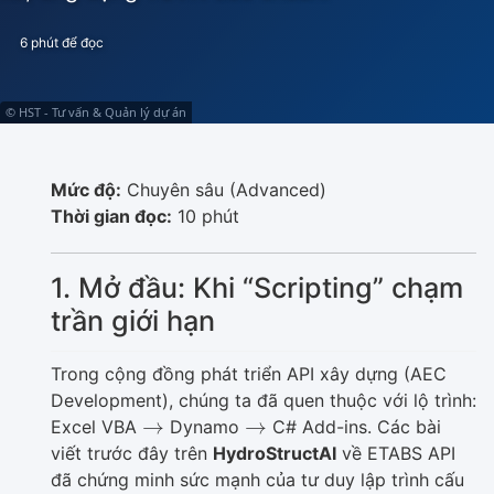
6 phút để đọc
© HST - Tư vấn & Quản lý dự án
Mức độ:
Chuyên sâu (Advanced)
Thời gian đọc:
10 phút
1. Mở đầu: Khi “Scripting” chạm
trần giới hạn
Trong cộng đồng phát triển API xây dựng (AEC
Development), chúng ta đã quen thuộc với lộ trình:
→
→
Excel VBA
Dynamo
C# Add-ins. Các bài
viết trước đây trên
HydroStructAI
về ETABS API
đã chứng minh sức mạnh của tư duy lập trình cấu