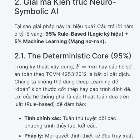
2. Giải mã Kiến trúc Neuro-
Symbolic AI
Tại sao giải pháp này lại hiệu quả? Câu trả lời nằm
ở tỷ lệ vàng:
95% Rule-Based (Logic ký hiệu) +
5% Machine Learning (Mạng nơ-ron).
2.1. The Deterministic Core (95%)
F
=
m
a
Trong kỹ thuật xây dựng,
hay các hệ số
an toàn theo TCVN 4253:2012 là bất di bất dịch.
Chúng ta không thể dùng Deep Learning để
“đoán” kích thước cốt thép hay cao trình đỉnh đê.
Lõi của hệ thống phải là các thuật toán dựa trên
luật (Rule-based) để đảm bảo:
Tính chính xác:
Tuân thủ tuyệt đối các
phương trình thủy lực, kết cấu.
Pháp lý:
Mọi quyết định thiết kế đều truy xuất