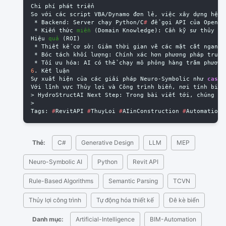
Chi
phí
phát
triển
So
với
các
script
VBA
/
Dynamo
đơn
lẻ
,
việc
xây
dựng
hệ
t
*
Backend
:
Server
chạy
Python
/
C
#
để
gọi
API
của
OpenAI
*
Kiến
thức
miền
(
Domain
Knowledge
):
Cần
kỹ
sư
thủy
lợ
Hiệu
quả
(
ROI
)
*
Thiết
kế
cơ
sở
:
Giảm
thời
gian
vẽ
các
mặt
cắt
ngang
*
Bóc
tách
khối
lượng
:
Chính
xác
hơn
phương
pháp
trung
*
Tối
ưu
hóa
:
AI
có
thể
chạy
mô
phỏng
hàng
trăm
phương
6
.
Kết
luận
Sự
xuất
hiện
của
các
giải
pháp
Neuro
-
Symbolic
như
case
Với
lĩnh
vực
Thủy
lợi
và
Công
trình
biển
,
nơi
tính
biến
>
HydroStructAI
Next
Step
:
Trong
bài
viết
tới
,
chúng
tô
>
Tags
:
#
RevitAPI
#
ThuyLoi
#
AIinConstruction
#
Automation
Thẻ:
C#
Generative Design
LLM
MEP
Neuro-Symbolic AI
Python
Revit API
Rule-Based Algorithms
Semantic Parsing
TCVN
Thủy lợi công trình
Tự động hóa thiết kế
Đê kè biển
Danh mục:
Artificial-Intelligence
BIM-Automation