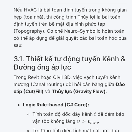
Nếu HVAC là bài toán định tuyến trong không gian
hẹp (tòa nhà), thì công trình Thủy lợi là bài toán
định tuyến trên bề mặt địa hình phức tạp
(Topography). Cơ chế Neuro-Symbolic hoàn toàn
có thể áp dụng để giải quyết các bài toán hóc búa
sau:
3.1. Thiết kế tự động tuyến Kênh &
Đường ống áp lực
Trong Revit hoặc Civil 3D, việc vạch tuyến kênh
mương (Canal routing) đòi hỏi cân bằng giữa
Đào
đắp (Cut/Fill)
và
Thủy lực (Gravity Flow)
.
Logic Rule-based (C# Core):
i
Tính toán độ dốc đáy kênh
để đảm bảo
v
>
v
m
i
n
vận tốc không lắng
.
Tự động tính diện tích mặt cắt ướt dựa