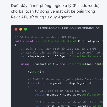
Dưới đây là mô phỏng logic xử lý (Pseudo-code)
cho bài toán tự động vẽ mặt cắt kè biển trong
Revit API, sử dụng tư duy Agentic.
// C# Pseudo-code cho Revit API Plugin
public
void
GenerateCoastalEmbankment
(
Curve
alignment
,
{
// BƯỚC 1: AI Phân tích dữ liệu phi cấu trúc
// LLM đọc báo cáo địa chất để trích xuất hệ số 
var
slopeSegments
=
AI_Agent
.
ExtractSoilParameters
(
using
(
Transaction
t
=
new
Transaction
(
doc
,
"Auto-G
{
t
.
Start
();
// BƯỚC 2: Duyệt dọc tuyến (Rule-Based Core)
foreach
(
var
segment
in
slopeSegments
)
{
// Lấy cao độ tự nhiên tại cọc
double
groundZ
=
topography
.
GetElevationAt
(
// Tính toán cao trình đỉnh đê (Rule: MN M
double
crestZ
=
HydraulicFormulas
.
CalcCrest