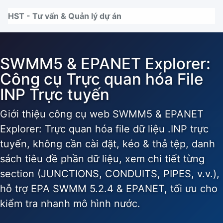
Nhảy tới thanh điều hướng
Nhảy tới nội dung
Nhảy tới chân trang
HST - Tư vấn & Quản lý dự án
SWMM5 & EPANET Explorer:
Công cụ Trực quan hóa File
INP Trực tuyến
Giới thiệu công cụ web SWMM5 & EPANET
Explorer: Trực quan hóa file dữ liệu .INP trực
tuyến, không cần cài đặt, kéo & thả tệp, danh
sách tiêu đề phần dữ liệu, xem chi tiết từng
section (JUNCTIONS, CONDUITS, PIPES, v.v.),
hỗ trợ EPA SWMM 5.2.4 & EPANET, tối ưu cho
kiểm tra nhanh mô hình nước.