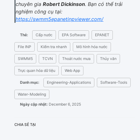
chuyên gia
Robert Dickinson
. Bạn có thể trải
nghiệm công cụ tại:
https://swmm5epanetinpviewer.com/
Thẻ:
Cấp nước
EPA Software
EPANET
File INP
Kiểm tra nhanh
Mô hình hóa nước
SWMM5
TCVN
Thoát nước mưa
Thủy văn
Trực quan hóa dữ liệu
Web App
Danh mục:
Engineering-Applications
Software-Tools
Water-Modeling
Ngày cập nhật:
December 6, 2025
CHIA SẺ TẠI
X
Facebook
LinkedIn
Bluesky