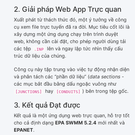
2. Giải pháp Web App Trực quan
Xuất phát từ thách thức đó, một ý tưởng về công
cụ xem file trực tuyến đã ra đời. Mục tiêu cốt lõi là
xây dựng một ứng dụng chạy trên trình duyệt
web, không cần cài đặt, cho phép người dùng tải
các tệp
lên và ngay lập tức nhìn thấy cấu
.INP
trúc dữ liệu của chúng.
Công cụ này tập trung vào việc tự động nhận diện
và phân tách các “phần dữ liệu” (
data sections
-
các mục bắt đầu bằng dấu ngoặc vuông như
hay
) bên trong tệp gốc.
[JUNCTIONS]
[CONDUITS]
3. Kết quả Đạt được
Kết quả là một ứng dụng web trực quan, hỗ trợ tốt
cho cả định dạng
EPA SWMM 5.2.4
mới nhất và
EPANET
.