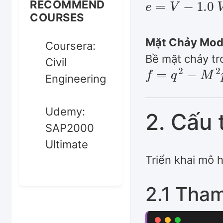
RECOMMEND
COURSES
Mặt Chảy Mod
Coursera:
Bề mặt chảy t
Civil
f
=
q
2
−
M
2
p
′
(
Engineering
Udemy:
2. Cấu 
SAP2000
Ultimate
Triển khai mô 
2.1 Tham