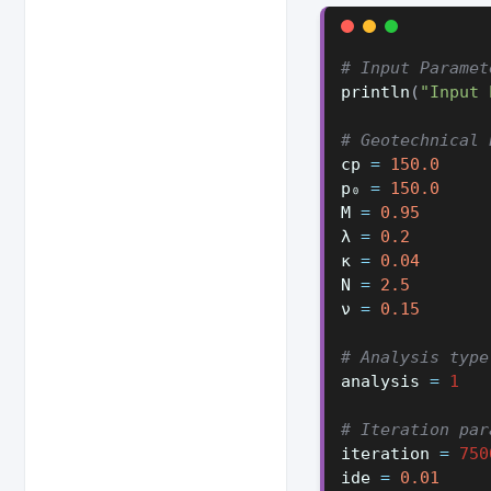
# Input Paramet
println
(
"Input 
# Geotechnical 
cp
=
150.0
p₀
=
150.0
M
=
0.95
λ
=
0.2
κ
=
0.04
N
=
2.5
ν
=
0.15
# Analysis type
analysis
=
1
# Iteration par
iteration
=
750
ide
=
0.01