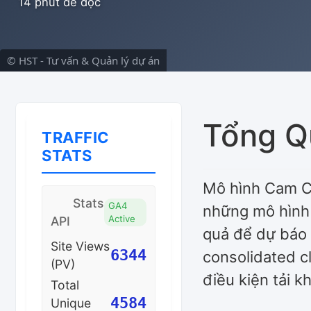
14 phút để đọc
© HST - Tư vấn & Quản lý dự án
Tổng Q
TRAFFIC
STATS
Mô hình Cam Cl
Stats
GA4
những mô hình 
Active
API
quả để dự báo 
Site Views
6344
consolidated cl
(PV)
điều kiện tải k
Total
4584
Unique