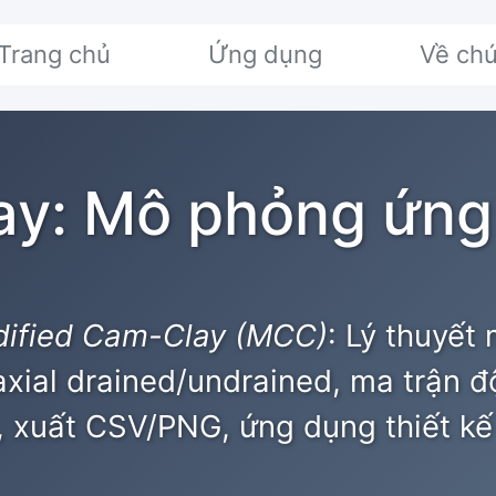
Trang chủ
Ứng dụng
Về chú
y: Mô phỏng ứng 
ified Cam-Clay (MCC)
: Lý thuyết
iaxial drained/undrained, ma trận 
)), xuất CSV/PNG, ứng dụng thiết k