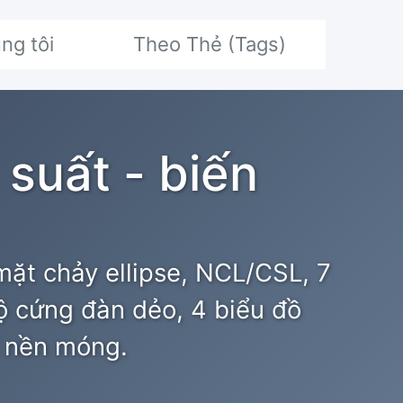
ng tôi
Theo Thẻ (Tags)
suất - biến
 mặt chảy ellipse, NCL/CSL, 7
độ cứng đàn dẻo, 4 biểu đồ
ế nền móng.