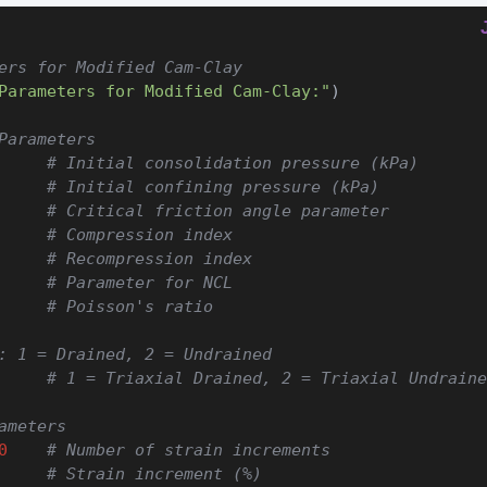
ers for Modified Cam-Clay
Parameters for Modified Cam-Clay:"
)
Parameters
# Initial consolidation pressure (kPa)
# Initial confining pressure (kPa)
# Critical friction angle parameter
# Compression index
# Recompression index
# Parameter for NCL
# Poisson's ratio
: 1 = Drained, 2 = Undrained
# 1 = Triaxial Drained, 2 = Triaxial Undraine
ameters
0
# Number of strain increments
# Strain increment (%)