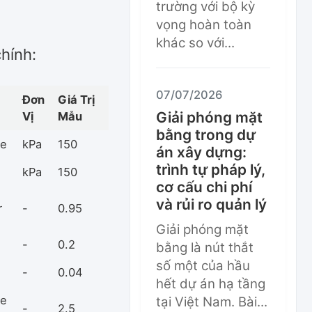
trường với bộ kỳ
vọng hoàn toàn
khác so với...
hính:
07/07/2026
Đơn
Giá Trị
Giải phóng mặt
Vị
Mẫu
bằng trong dự
re
kPa
150
án xây dựng:
trình tự pháp lý,
kPa
150
cơ cấu chi phí
và rủi ro quản lý
r
-
0.95
Giải phóng mặt
-
0.2
bằng là nút thắt
số một của hầu
-
0.04
hết dự án hạ tầng
ne
tại Việt Nam. Bài...
-
2.5