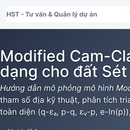
Nhảy tới thanh điều hướng
Nhảy tới nội dung
Nhảy tới chân trang
HST - Tư vấn & Quản lý dự án
Modified Cam-Cla
dạng cho đất Sét
Hướng dẫn mô phỏng mô hình Mod
tham số địa kỹ thuật, phân tích tr
toàn diện (q-εₐ, p-q, εᵥ-p, e-ln(p