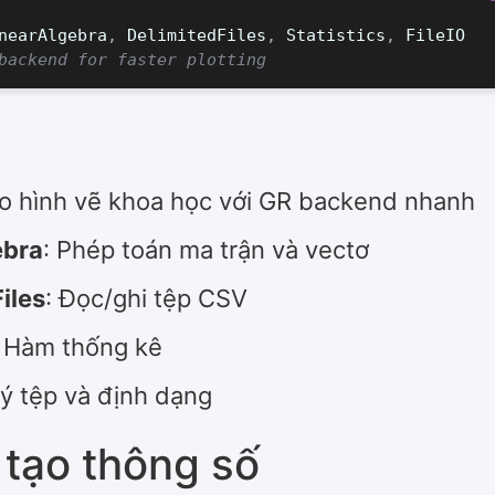
nearAlgebra
,
DelimitedFiles
,
Statistics
,
FileIO
backend for faster plotting
ạo hình vẽ khoa học với GR backend nhanh
ebra
: Phép toán ma trận và vectơ
iles
: Đọc/ghi tệp CSV
: Hàm thống kê
lý tệp và định dạng
 tạo thông số