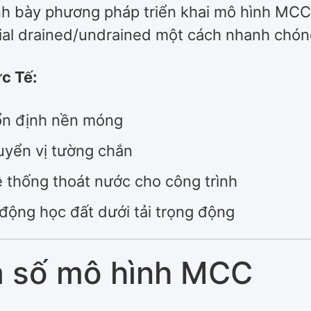
rình bày phương pháp triển khai mô hình M
xial drained/undrained một cách nhanh chón
c Tế:
ổn định nền móng
uyển vị tường chắn
ệ thống thoát nước cho công trình
ộng học đất dưới tải trọng động
m số mô hình MCC