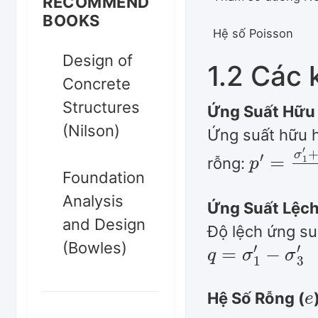
RECOMMEND
BOOKS
Hệ số Poisson
Design of
1.2 Các 
Concrete
Structures
Ứng Suất Hữu 
(Nilson)
Ứng suất hữu h
p
+
′
σ
=
3
σ
′
1
3
′
+
rỗng:
Foundation
Analysis
Ứng Suất Lệch
and Design
Độ lệch ứng suấ
q
=
σ
1
′
−
σ
3
′
(Bowles)
e
Hệ Số Rỗng (
e
=
V
−
1.0