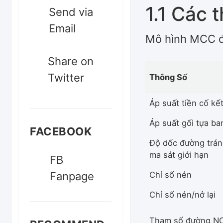
1.1 Các 
Send via
Email
Mô hình MCC đư
Share on
Twitter
Thông Số
Áp suất tiền cố kế
Áp suất gối tựa ba
FACEBOOK
Độ dốc đường tráng
ma sát giới hạn
FB
Fanpage
Chỉ số nén
Chỉ số nén/nở lại
Tham số đường N