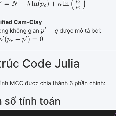
ified Cam-Clay
p
′
−
q
rong không gian
được mô tả bởi:
p
c
−
p
′
)
=
0
trúc Code Julia
hình MCC được chia thành 6 phần chính:
 số tính toán