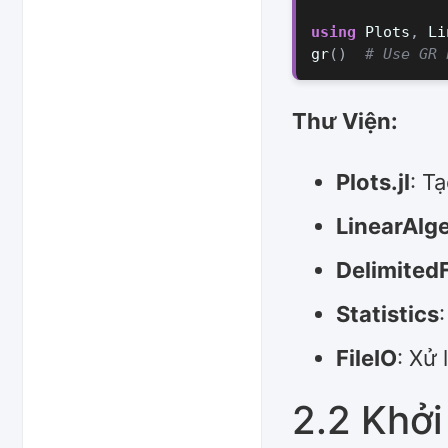
using
Plots
,
Li
gr
()
# Use GR 
Thư Viện:
Plots.jl
: T
LinearAlg
DelimitedF
Statistics
FileIO
: Xử 
2.2 Khởi