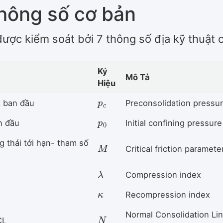
thông số cơ bản
ợc kiểm soát bởi 7 thông số địa kỹ thuật c
Ký
Mô Tả
Hiệu
p
c
t ban đầu
Preconsolidation pressu
p
0
n đầu
Initial confining pressure
M
 thái tới hạn- tham số
Critical friction paramete
λ
Compression index
κ
Recompression index
N
Normal Consolidation Li
CL