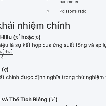
parameter
ν
Poisson’s ratio
khái nhiệm chính
p
′
p
Hiệu (
hoặc
)
iệu là sự kết hợp của ứng suất tổng và áp l
σ
2
′
q
 (
)
t chính được định nghĩa trong thử nghiệm tr
V
) và Thể Tích Riêng (
)
V
=
N
−
λ
ln
(
p
c
)
+
κ
ln
(
p
c
p
0
)