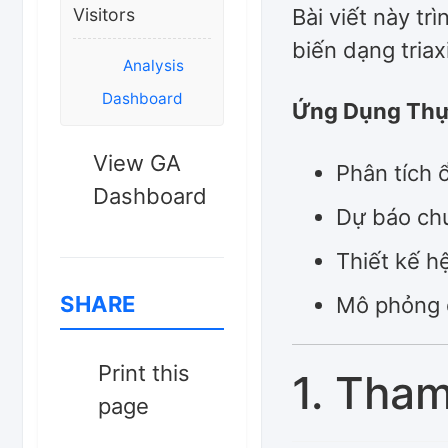
Visitors
Bài viết này t
biến dạng tria
Analysis
Dashboard
Ứng Dụng Thự
View GA
Phân tích 
Dashboard
Dự báo ch
Thiết kế h
SHARE
Mô phỏng đ
Print this
1. Tha
page