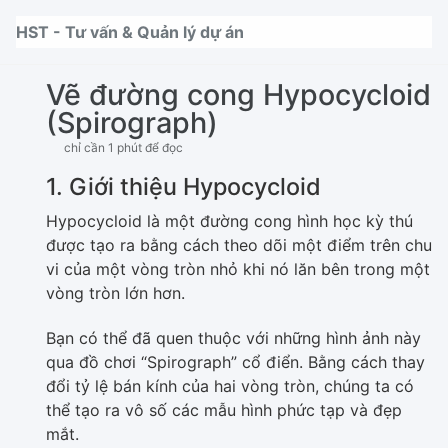
Nhảy tới thanh điều hướng
Nhảy tới nội dung
Nhảy tới chân trang
HST - Tư vấn & Quản lý dự án
Vẽ đường cong Hypocycloid
(Spirograph)
chỉ cần 1 phút để đọc
1. Giới thiệu Hypocycloid
Hypocycloid là một đường cong hình học kỳ thú
được tạo ra bằng cách theo dõi một điểm trên chu
vi của một vòng tròn nhỏ khi nó lăn bên trong một
vòng tròn lớn hơn.
Bạn có thể đã quen thuộc với những hình ảnh này
qua đồ chơi “Spirograph” cổ điển. Bằng cách thay
đổi tỷ lệ bán kính của hai vòng tròn, chúng ta có
thể tạo ra vô số các mẫu hình phức tạp và đẹp
mắt.