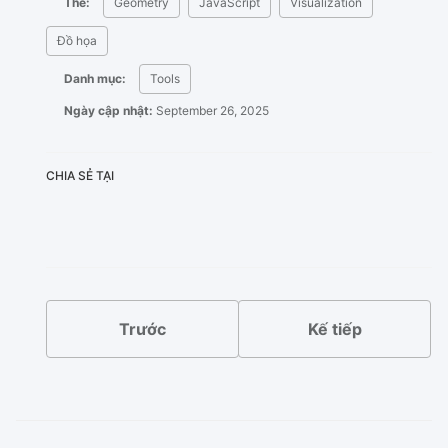
Thẻ:
Geometry
JavaScript
Visualization
Đồ họa
Danh mục:
Tools
Ngày cập nhật:
September 26, 2025
CHIA SẺ TẠI
X
Facebook
LinkedIn
Bluesky
Trước
Kế tiếp