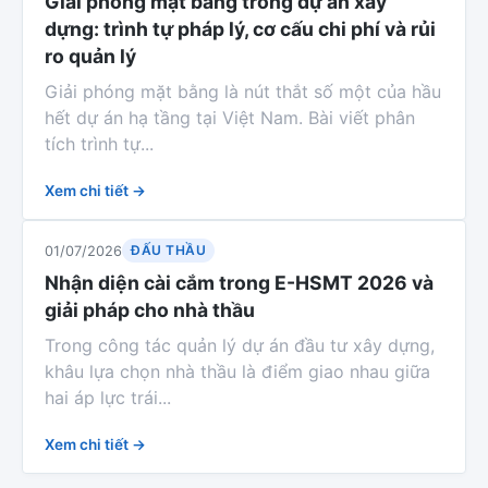
Giải phóng mặt bằng trong dự án xây
dựng: trình tự pháp lý, cơ cấu chi phí và rủi
ro quản lý
Giải phóng mặt bằng là nút thắt số một của hầu
hết dự án hạ tầng tại Việt Nam. Bài viết phân
tích trình tự...
Xem chi tiết →
ĐẤU THẦU
01/07/2026
Nhận diện cài cắm trong E-HSMT 2026 và
giải pháp cho nhà thầu
Trong công tác quản lý dự án đầu tư xây dựng,
khâu lựa chọn nhà thầu là điểm giao nhau giữa
hai áp lực trái...
Xem chi tiết →