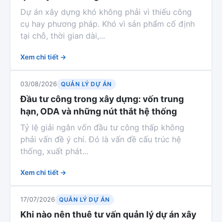
Dự án xây dựng khó không phải vì thiếu công
cụ hay phương pháp. Khó vì sản phẩm cố định
tại chỗ, thời gian dài,...
Xem chi tiết →
QUẢN LÝ DỰ ÁN
03/08/2026
Đầu tư công trong xây dựng: vốn trung
hạn, ODA và những nút thắt hệ thống
Tỷ lệ giải ngân vốn đầu tư công thấp không
phải vấn đề ý chí. Đó là vấn đề cấu trúc hệ
thống, xuất phát...
Xem chi tiết →
QUẢN LÝ DỰ ÁN
17/07/2026
Khi nào nên thuê tư vấn quản lý dự án xây