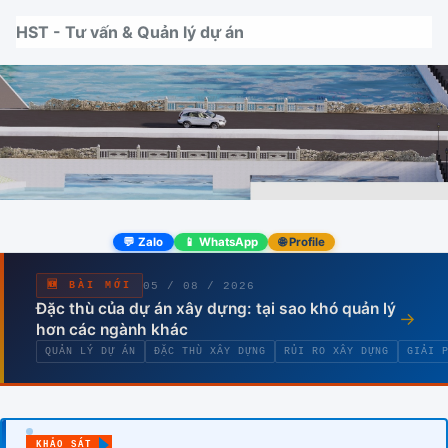
Nhảy tới thanh điều hướng
Nhảy tới nội dung
Nhảy tới chân trang
HST - Tư vấn & Quản lý dự án
💬 Zalo
📱 WhatsApp
🌐 Profile
05 / 08 / 2026
🆕 BÀI MỚI
Đặc thù của dự án xây dựng: tại sao khó quản lý
→
hơn các ngành khác
QUẢN LÝ DỰ ÁN
ĐẶC THÙ XÂY DỰNG
RỦI RO XÂY DỰNG
GIẢI 
KHẢO SÁT