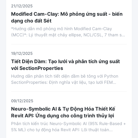
21/12/2025
Modified Cam-Clay: Mô phỏng ứng suất - biến
dạng cho đất Sét
*Hướng dẫn mô phỏng mô hình Modified Cam-Clay
(MCC)*: Lý thuyết mặt chảy ellipse, NCL/CSL, 7 tham số
địa kỹ...
19/12/2025
Tiết Diện Dầm: Tạo lưới và phân tích ứng suất
với SectionProperties
Hướng dẫn phân tích tiết diện dầm bê tông với Python
SectionProperties: Định nghĩa vật liệu, tạo lưới FEM
60mm²,...
09/12/2025
Neuro-Symbolic AI & Tự Động Hóa Thiết Kế
Revit API: Ứng dụng cho công trình thủy lợi
Phân tích kiến trúc Neuro-Symbolic AI (95% Rule-Based +
5% ML) cho tự động hóa Revit API: Lõi thuật toán...