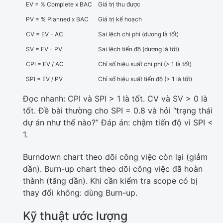
EV = % Complete x BAC
Giá trị thu được
PV = % Planned x BAC
Giá trị kế hoạch
CV = EV - AC
Sai lệch chi phí (dương là tốt)
SV = EV - PV
Sai lệch tiến độ (dương là tốt)
CPI = EV / AC
Chỉ số hiệu suất chi phí (> 1 là tốt)
SPI = EV / PV
Chỉ số hiệu suất tiến độ (> 1 là tốt)
Đọc nhanh: CPI và SPI > 1 là tốt. CV và SV > 0 là
tốt. Đề bài thường cho SPI = 0.8 và hỏi “trạng thái
dự án như thế nào?” Đáp án: chậm tiến độ vì SPI <
1.
Burndown chart theo dõi công việc còn lại (giảm
dần). Burn-up chart theo dõi công việc đã hoàn
thành (tăng dần). Khi cần kiểm tra scope có bị
thay đổi không: dùng Burn-up.
Kỹ thuật ước lượng