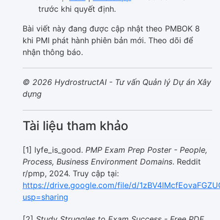
trước khi quyết định.
Bài viết này đang được cập nhật theo PMBOK 8
khi PMI phát hành phiên bản mới. Theo dõi để
nhận thông báo.
© 2026 HydrostructAI - Tư vấn Quản lý Dự án Xây
dựng
Tài liệu tham khảo
[1] lyfe_is_good.
PMP Exam Prep Poster - People,
Process, Business Environment Domains
. Reddit
r/pmp, 2024. Truy cập tại:
https://drive.google.com/file/d/1zBV4lMcfEovaF
usp=sharing
[2]
Study Struggles to Exam Success - Free PDF