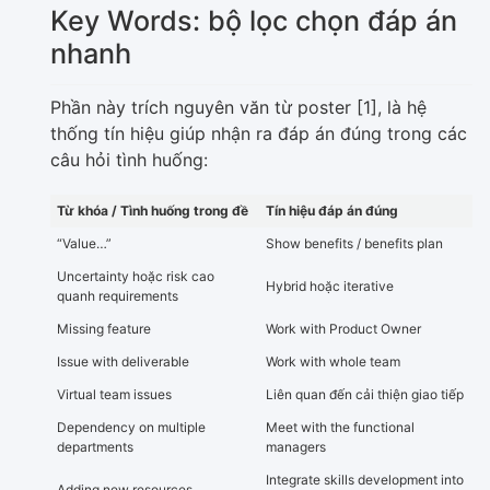
Key Words: bộ lọc chọn đáp án
nhanh
Phần này trích nguyên văn từ poster [1], là hệ
thống tín hiệu giúp nhận ra đáp án đúng trong các
câu hỏi tình huống:
Từ khóa / Tình huống trong đề
Tín hiệu đáp án đúng
“Value…”
Show benefits / benefits plan
Uncertainty hoặc risk cao
Hybrid hoặc iterative
quanh requirements
Missing feature
Work with Product Owner
Issue with deliverable
Work with whole team
Virtual team issues
Liên quan đến cải thiện giao tiếp
Dependency on multiple
Meet with the functional
departments
managers
Integrate skills development into
Adding new resources