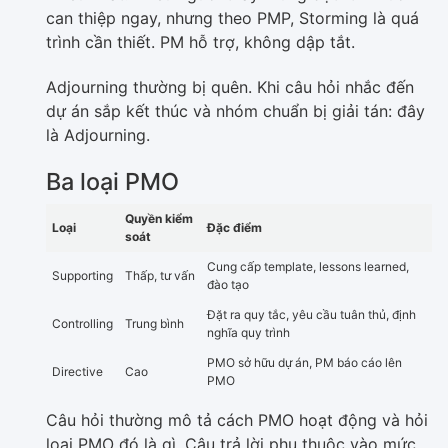
can thiệp ngay, nhưng theo PMP, Storming là quá
trình cần thiết. PM hỗ trợ, không dập tắt.
Adjourning thường bị quên. Khi câu hỏi nhắc đến
dự án sắp kết thúc và nhóm chuẩn bị giải tán: đây
là Adjourning.
Ba loại PMO
Quyền kiểm
Loại
Đặc điểm
soát
Cung cấp template, lessons learned,
Supporting
Thấp, tư vấn
đào tạo
Đặt ra quy tắc, yêu cầu tuân thủ, định
Controlling
Trung bình
nghĩa quy trình
PMO sở hữu dự án, PM báo cáo lên
Directive
Cao
PMO
Câu hỏi thường mô tả cách PMO hoạt động và hỏi
loại PMO đó là gì. Câu trả lời phụ thuộc vào mức