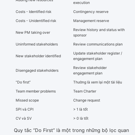
execution
Costs - Identified risk
Contingency reserve
Costs - Unidentified risk
Management reserve
Review history and status with
New PM taking over
sponsor
Uninformed stakeholders
Review communications plan
Update stakeholder register /
New stakeholder identified
engagement plan
Review stakeholder
Disengaged stakeholders
engagement plan
“Do first”
Thường là xem lại một tài liệu
Team member problems
Team Charter
Missed scope
Change request
SPI và CPI
> 1 là tốt
CV và SV
> 0 là tốt
Quy tắc “Do First” là một trong những bộ lọc quan