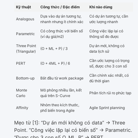
Kỹ thuật
Công thức / Đặc điểm
Khi nào dùng
Dựa vào dự án tương tự,
Có dự án tương tự, cần
Analogous
nhanh nhưng ít chính xác
ước lượng nhanh
Có công thức với biến số
Công việc lặp lại có
Parametric
(ví dụ giá/m2)
thông số đo được
Three Point
Dự án mới, không có
(O + ML + P) / 3
(Triangular)
data lịch sử
Cần ước lượng có trọng
PERT
(O + 4ML + P) / 6
số, được cho 3 con số
Cần chính xác nhất, có
Bottom-up
Bắt đầu từ work package
đủ thời gian
Monte
Mô phỏng nhiều lần, kết
Phân tích rủi ro phức tạp
Carlo
quả trên S-Curve
Nhóm theo kích thước,
Affinity
Agile Sprint planning
phổ biến trong Agile
Mẹo từ [1]: “Dự án mới không có data” -> Three
Point. “Công việc lặp lại có biến số” -> Parametric.
“Được cho 3 con số O, ML, P” -> PERT.