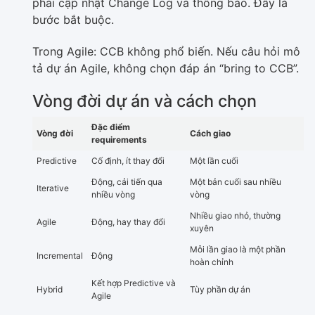
phải cập nhật Change Log và thông báo. Đây là
bước bắt buộc.
Trong Agile: CCB không phổ biến. Nếu câu hỏi mô
tả dự án Agile, không chọn đáp án “bring to CCB”.
Vòng đời dự án và cách chọn
Đặc điểm
Vòng đời
Cách giao
requirements
Predictive
Cố định, ít thay đổi
Một lần cuối
Động, cải tiến qua
Một bản cuối sau nhiều
Iterative
nhiều vòng
vòng
Nhiều giao nhỏ, thường
Agile
Động, hay thay đổi
xuyên
Mỗi lần giao là một phần
Incremental
Động
hoàn chỉnh
Kết hợp Predictive và
Hybrid
Tùy phần dự án
Agile