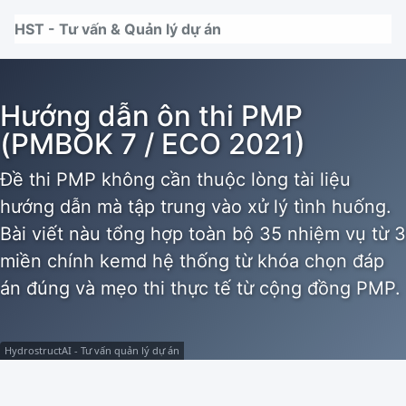
Nhảy tới thanh điều hướng
Nhảy tới nội dung
Nhảy tới chân trang
HST - Tư vấn & Quản lý dự án
Hướng dẫn ôn thi PMP
(PMBOK 7 / ECO 2021)
Đề thi PMP không cần thuộc lòng tài liệu
hướng dẫn mà tập trung vào xử lý tình huống.
Bài viết nàu tổng hợp toàn bộ 35 nhiệm vụ từ 3
miền chính kemd hệ thống từ khóa chọn đáp
án đúng và mẹo thi thực tế từ cộng đồng PMP.
HydrostructAI - Tư vấn quản lý dự án