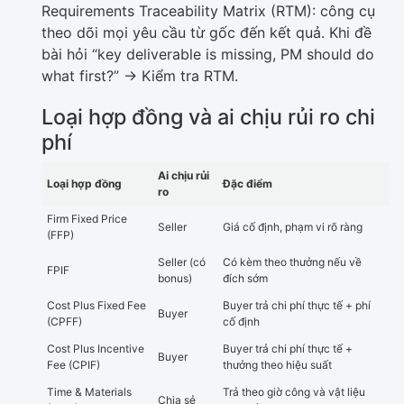
Requirements Traceability Matrix (RTM): công cụ
theo dõi mọi yêu cầu từ gốc đến kết quả. Khi đề
bài hỏi “key deliverable is missing, PM should do
what first?” -> Kiểm tra RTM.
Loại hợp đồng và ai chịu rủi ro chi
phí
Ai chịu rủi
Loại hợp đồng
Đặc điểm
ro
Firm Fixed Price
Seller
Giá cố định, phạm vi rõ ràng
(FFP)
Seller (có
Có kèm theo thưởng nếu về
FPIF
bonus)
đích sớm
Cost Plus Fixed Fee
Buyer trả chi phí thực tế + phí
Buyer
(CPFF)
cố định
Cost Plus Incentive
Buyer trả chi phí thực tế +
Buyer
Fee (CPIF)
thưởng theo hiệu suất
Time & Materials
Trả theo giờ công và vật liệu
Chia sẻ