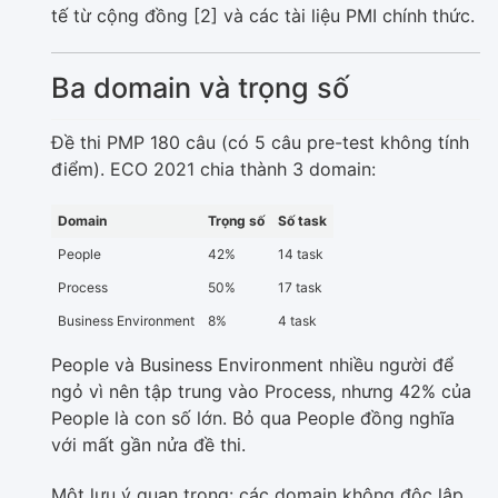
tế từ cộng đồng [2] và các tài liệu PMI chính thức.
Ba domain và trọng số
Đề thi PMP 180 câu (có 5 câu pre-test không tính
điểm). ECO 2021 chia thành 3 domain:
Domain
Trọng số
Số task
People
42%
14 task
Process
50%
17 task
Business Environment
8%
4 task
People và Business Environment nhiều người để
ngỏ vì nên tập trung vào Process, nhưng 42% của
People là con số lớn. Bỏ qua People đồng nghĩa
với mất gần nửa đề thi.
Một lưu ý quan trọng: các domain không độc lập.