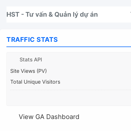
Nhảy tới thanh điều hướng
Nhảy tới nội dung
Nhảy tới chân trang
HST - Tư vấn & Quản lý dự án
TRAFFIC STATS
Stats API
Site Views (PV)
Total Unique Visitors
View GA Dashboard