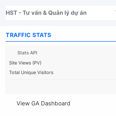
Nhảy tới thanh điều hướng
Nhảy tới nội dung
Nhảy tới chân trang
HST - Tư vấn & Quản lý dự án
TRAFFIC STATS
Stats API
Site Views (PV)
Total Unique Visitors
View GA Dashboard