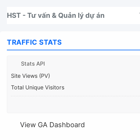
Nhảy tới thanh điều hướng
Nhảy tới nội dung
Nhảy tới chân trang
HST - Tư vấn & Quản lý dự án
TRAFFIC STATS
Stats API
Site Views (PV)
Total Unique Visitors
View GA Dashboard