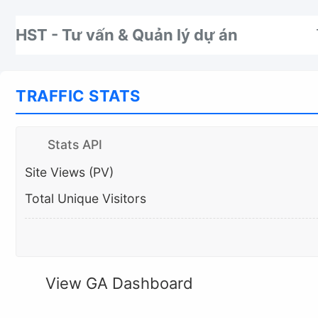
Nhảy tới thanh điều hướng
Nhảy tới nội dung
Nhảy tới chân trang
HST - Tư vấn & Quản lý dự án
TRAFFIC STATS
Stats API
Site Views (PV)
Total Unique Visitors
View GA Dashboard