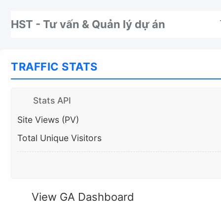
Nhảy tới thanh điều hướng
Nhảy tới nội dung
Nhảy tới chân trang
HST - Tư vấn & Quản lý dự án
TRAFFIC STATS
Stats API
Site Views (PV)
Total Unique Visitors
View GA Dashboard