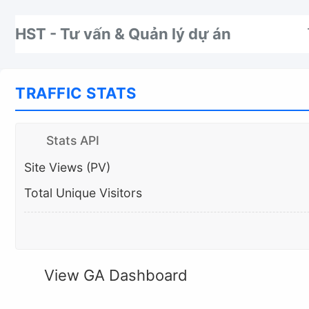
Nhảy tới thanh điều hướng
Nhảy tới nội dung
Nhảy tới chân trang
HST - Tư vấn & Quản lý dự án
TRAFFIC STATS
Stats API
Site Views (PV)
Total Unique Visitors
View GA Dashboard