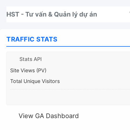
Nhảy tới thanh điều hướng
Nhảy tới nội dung
Nhảy tới chân trang
HST - Tư vấn & Quản lý dự án
TRAFFIC STATS
Stats API
Site Views (PV)
Total Unique Visitors
View GA Dashboard