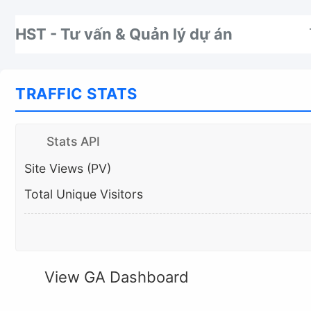
Nhảy tới thanh điều hướng
Nhảy tới nội dung
Nhảy tới chân trang
HST - Tư vấn & Quản lý dự án
TRAFFIC STATS
Stats API
Site Views (PV)
Total Unique Visitors
View GA Dashboard